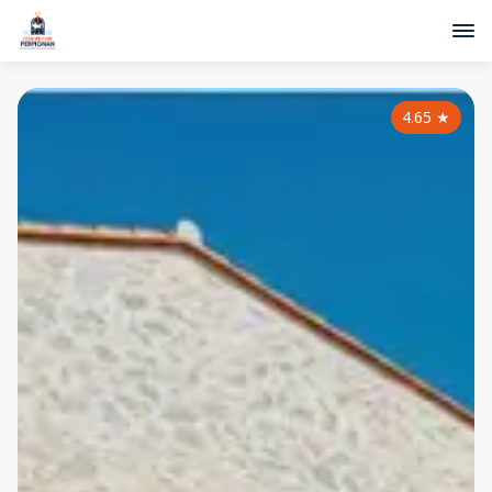
4.65
★