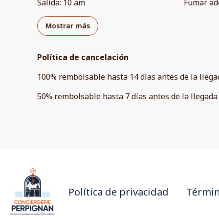
Salida
:
10 am
Fumar ad
Mostrar más
Política de cancelación
100
%
rembolsable
hasta
14 días
antes de la
llega
50
%
rembolsable
hasta
7 días
antes de la
llegada
Política de privacidad
Términ