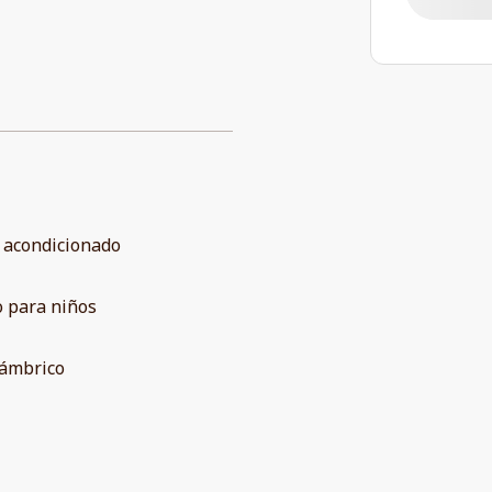
 acondicionado
 para niños
lámbrico