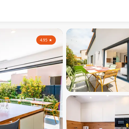
4.95
★