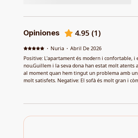
4.95
(
1
)
Opiniones
·
Nuria
·
Abril De 2026
Positive: L'apartament és modern i confortable, i 
nou.Guillem i la seva dona han estat molt atents 
al moment quan hem tingut un problema amb un 
molt satisfets. Negative: El sofà és molt gran i cò
te en comptes de sentar-te.