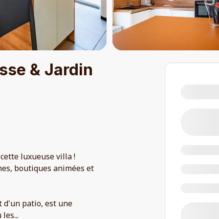
asse & Jardin
ette luxueuse villa !
ines, boutiques animées et
 d'un patio, est une
 les
...