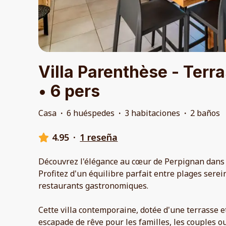
Villa Parenthèse - Terr
• 6 pers
Casa
·
6 huéspedes
·
3 habitaciones
·
2 baños
4.95
·
1 reseña
Découvrez l'élégance au cœur de Perpignan dans c
Profitez d'un équilibre parfait entre plages sere
restaurants gastronomiques.
Cette villa contemporaine, dotée d'une terrasse et
escapade de rêve pour les familles, les couples ou