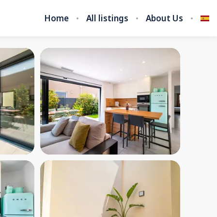
Home
All listings
About Us